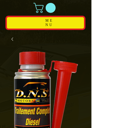
ME
NU