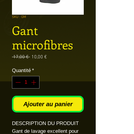
SKU : GM
Gant
microfibres
Prix
Prix
 17,00 € 
10,00 €
original
promotionnel
Quantité
*
Ajouter au panier
DESCRIPTION DU PRODUIT
Gant de lavage excellent pour