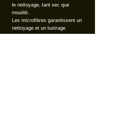
le nettoyage, tant sec que
mouillé.
Les microfibres garantissent un
nettoyage et un lustrage
profond.
Caractérist
iques :
Poids :
290 gram/m²
Compositio
70 % Polyester 30
n :
% Polyamide
Taille :
24 x 18 -> 14 cm
D.N.S. DISTRIBUTION SAS - 5 route
de Neuvy 36400 LE MAGNY - TEL :