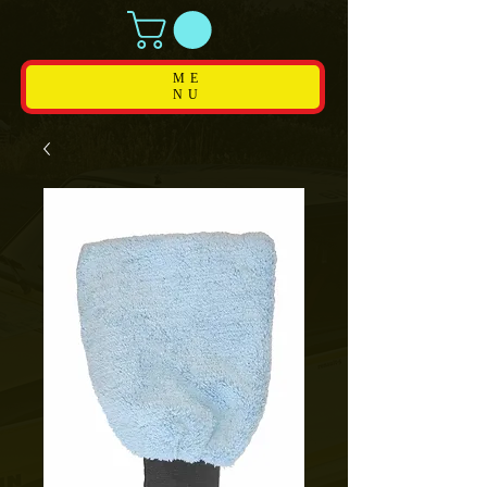
ME
NU