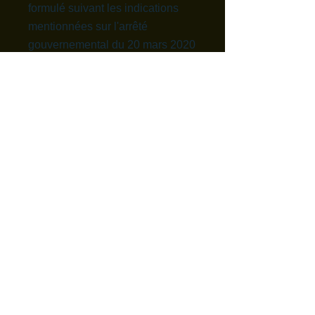
formulé suivant les indications
mentionnées sur l'arrêté
gouvernemental du 20 mars 2020
autorisant par dérogation la mise
à disposition sur le marché et
l'utilisation temporaires de
certains produits hydro
alcooliques utilisés en tant que
biocides désinfectant pour
l'hygiene humaine.
D.N.S. DISTRIBUTION SAS - 5 route
de Neuvy 36400 LE MAGNY - TEL :
06.07.77.40.51
- Mail :
dnsdistribution@orange.fr