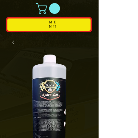
ME
NU