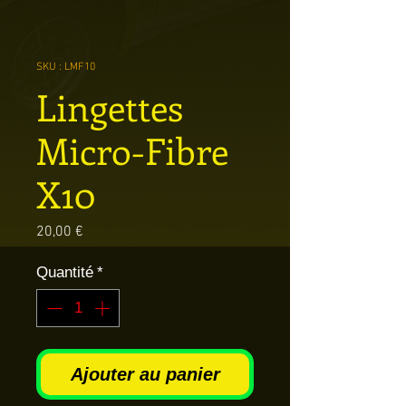
SKU : LMF10
Lingettes
Micro-Fibre
X10
Prix
20,00 €
Quantité
*
Ajouter au panier