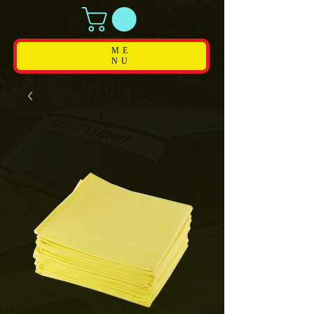
ME
NU