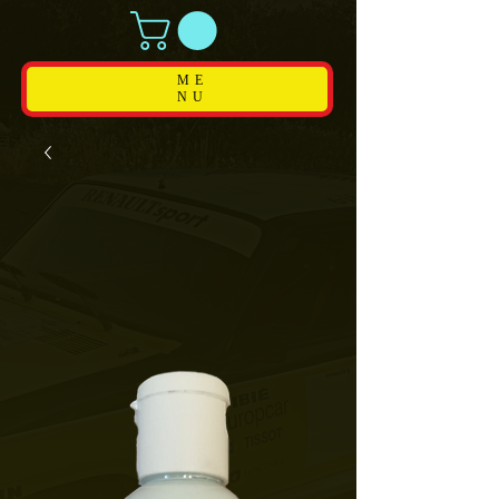
ME
NU