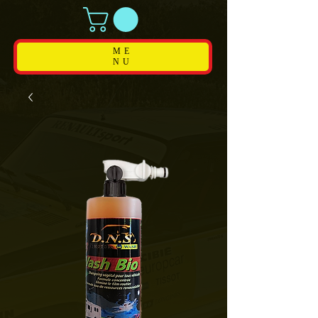
ME
NU